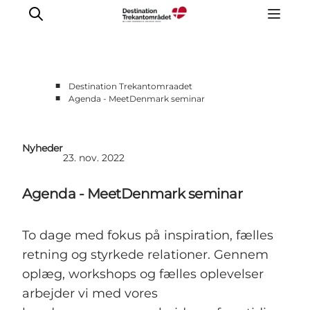
■
Destination Trekantomraadet
■
Agenda - MeetDenmark seminar
LEGOLAND® Billund Resort
Byer
Nyheder
Det sker
23. nov. 2022
Overnatning
Agenda - MeetDenmark seminar
Planlæg din rejse
Køb
To dage med fokus på inspiration, fælles
retning og styrkede relationer. Gennem
oplæg, workshops og fælles oplevelser
arbejder vi med vores