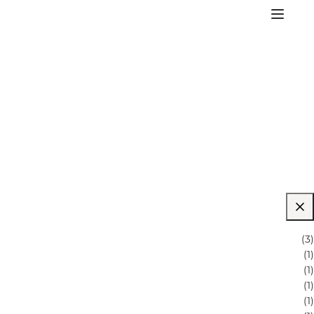
(
3
)
(
1
)
(
1
)
(
1
)
(
1
)