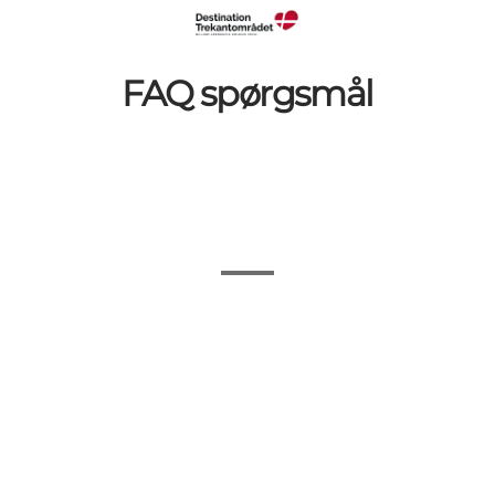
FAQ spørgsmål
Bil og Cykeludlejning i Billund og Kolding
Vielser
Vejr og vind
Toiletter
Taxa
Strande