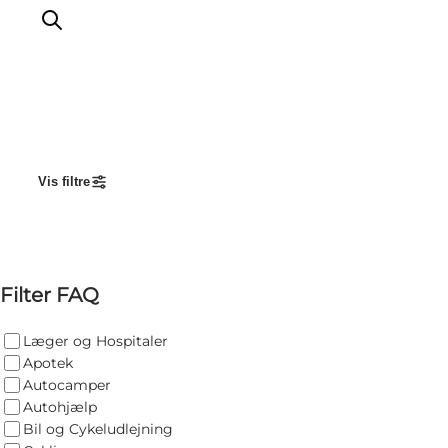
LEGOLAND® Billund Resort
Vis filtre
Byer
Det sker
Overnatning
Planlæg din rejse
Filter FAQ
Køb
Læger og Hospitaler
Apotek
Autocamper
Autohjælp
Bil og Cykeludlejning