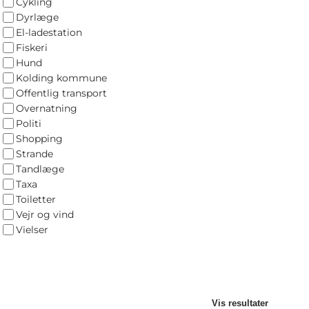
Cykling
Dyrlæge
El-ladestation
Fiskeri
Hund
Kolding kommune
Offentlig transport
Overnatning
Politi
Shopping
Strande
Tandlæge
Taxa
Toiletter
Vejr og vind
Vielser
Vis resultater