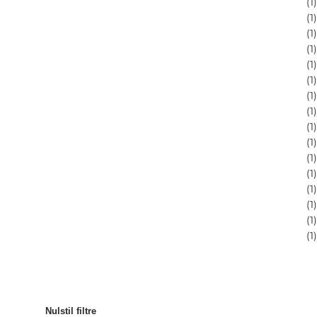
(
1
)
(
1
)
(
1
)
(
1
)
(
1
)
(
1
)
(
1
)
(
1
)
(
1
)
(
1
)
(
1
)
(
1
)
(
1
)
(
1
)
(
1
)
(
1
)
Nulstil filtre