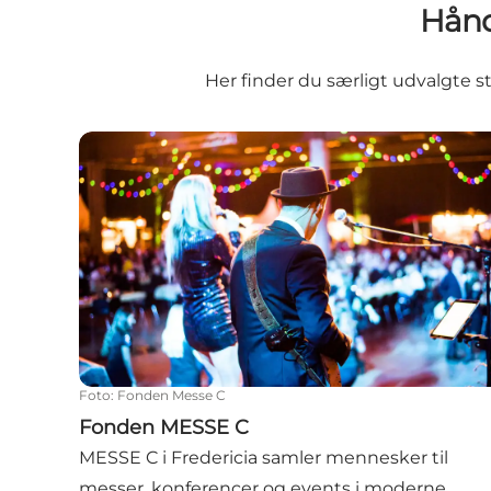
Hånd
Her finder du særligt udvalgte s
Fonden MESSE C
Foto
:
Fonden Messe C
Fonden MESSE C
MESSE C i Fredericia samler mennesker til
messer, konferencer og events i moderne