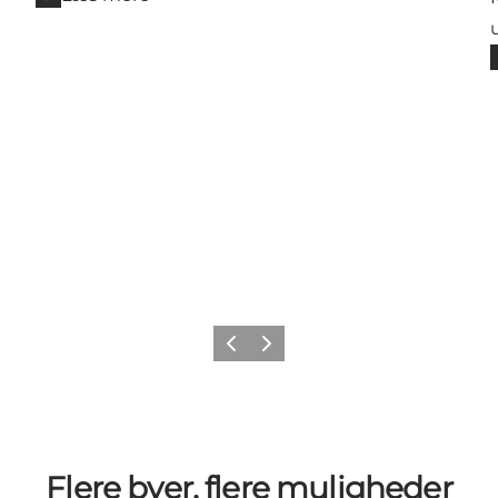
Forrige billede
Næste billede
Flere byer, flere muligheder