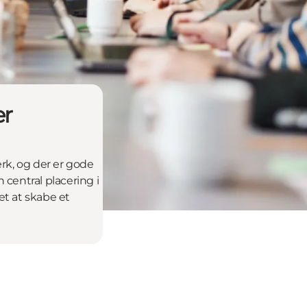
er
ærk, og der er gode
central placering i
et at skabe et