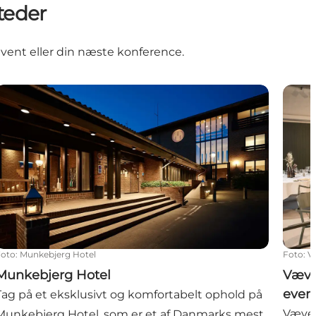
teder
event eller din næste konference.
Munkebjerg Hotel
Væver
Foto
:
Munkebjerg Hotel
Foto
:
V
Munkebjerg Hotel
Væver
event
Tag på et eksklusivt og komfortabelt ophold på
Væver
Munkebjerg Hotel, som er et af Danmarks mest