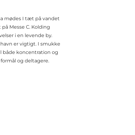
cia mødes I tæt på vandet
t på Messe C. Kolding
elser i en levende by.
thavn er vigtigt. I smukke
il både koncentration og
, formål og deltagere.