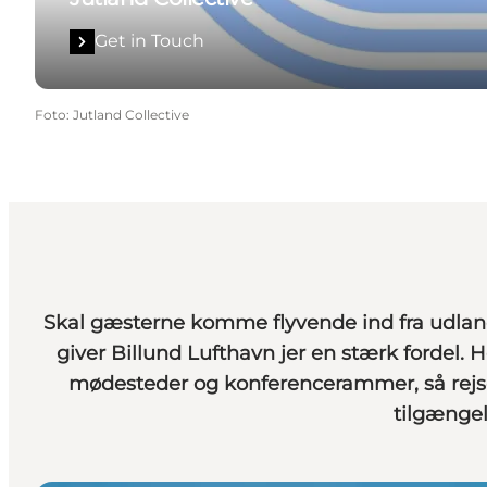
Get in Touch
Foto
:
Jutland Collective
Skal gæsterne komme flyvende ind fra udland
giver Billund Lufthavn jer en stærk fordel. He
mødesteder og konferencerammer, så rejs
tilgængel