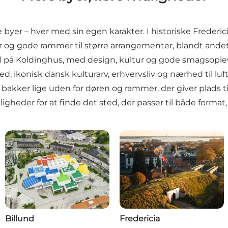
byer – hver med sin egen karakter. I historiske Frederi
ur og gode rammer til større arrangementer, blandt ande
l på Koldinghus, med design, kultur og gode smagsoplev
ed, ikonisk dansk kulturarv, erhvervsliv og nærhed til luf
 bakker lige uden for døren og rammer, der giver plads t
igheder for at finde det sted, der passer til både format
Billund
Fredericia