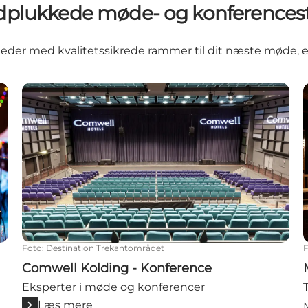
plukkede møde- og konferences
teder med kvalitetssikrede rammer til dit næste møde, 
Comwell Kolding - Konference
Foto
:
Destination Trekantområdet
Comwell Kolding - Konference
Eksperter i møde og konferencer
Læs mere