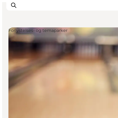
Forlystelses- og temaparker
LEGOLAND® Billund Resort
Byer
Det sker
Overnatning
Planlæg din rejse
Køb