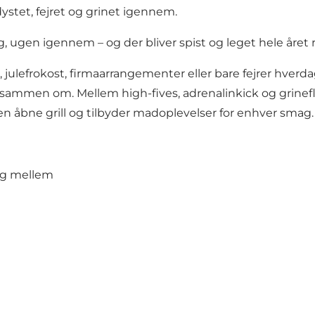
dystet, fejret og grinet igennem.
ng, ugen igennem – og der bliver spist og leget hele året 
 julefrokost, firmaarrangementer eller bare fejrer hver
 sammen om. Mellem high-fives, adrenalinkick og grinefli
den åbne grill og tilbyder madoplevelser for enhver smag.
lg mellem