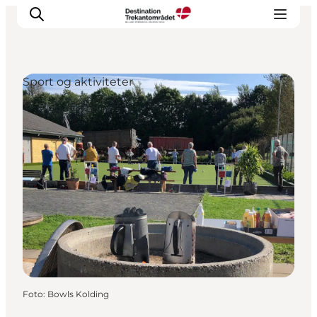
Sport og aktiviteter
LEGOLAND® Billund Resort
Byer
Det sker
Overnatning
Planlæg din rejse
Køb
Foto
:
Bowls Kolding