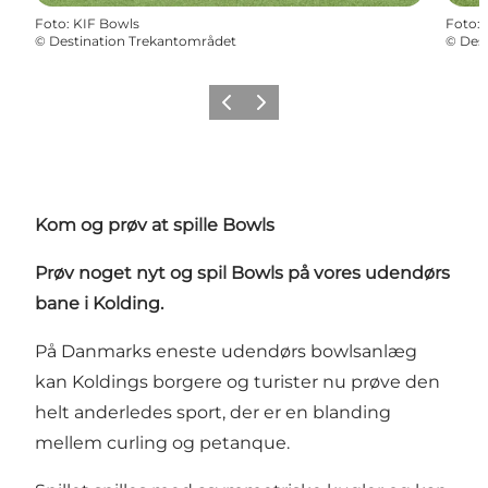
Foto
:
KIF Bowls
Foto
:
©
Destination Trekantområdet
©
Des
Forrige billede
Næste billede
Kom og prøv at spille Bowls
Prøv noget nyt og spil Bowls på vores udendørs
bane i Kolding.
På Danmarks eneste udendørs bowlsanlæg
kan Koldings borgere og turister nu prøve den
helt anderledes sport, der er en blanding
mellem curling og petanque.