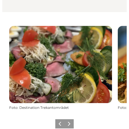
Foto
:
Destination Trekantområdet
Foto
:
Forrige billede
Næste billede