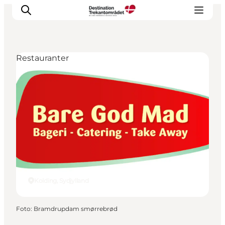
Restauranter
LEGOLAND® Billund Resort
Byer
Det sker
Overnatning
Planlæg din rejse
Køb
Kolding, Sydjylland
Foto
:
Bramdrupdam smørrebrød