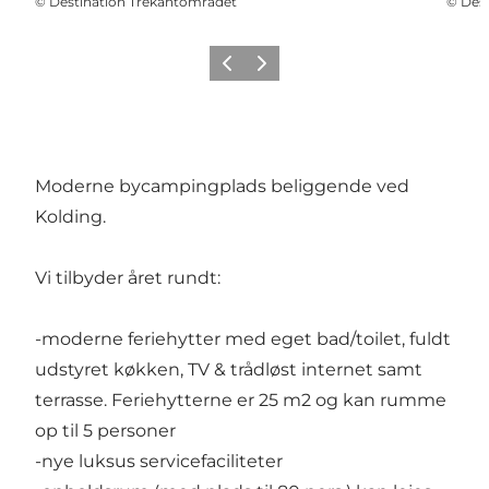
©
Destination Trekantområdet
©
Des
Forrige billede
Næste billede
Moderne bycampingplads beliggende ved
Kolding.
Vi tilbyder året rundt:
-moderne feriehytter med eget bad/toilet, fuldt
udstyret køkken, TV & trådløst internet samt
terrasse. Feriehytterne er 25 m2 og kan rumme
op til 5 personer
-nye luksus servicefaciliteter