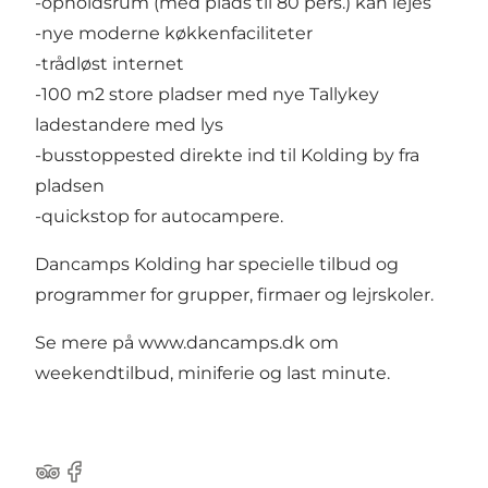
-opholdsrum (med plads til 80 pers.) kan lejes
-nye moderne køkkenfaciliteter
-trådløst internet
-100 m2 store pladser med nye Tallykey
ladestandere med lys
-busstoppested direkte ind til Kolding by fra
pladsen
-quickstop for autocampere.
Dancamps Kolding har specielle tilbud og
programmer for grupper, firmaer og lejrskoler.
Se mere på
www.dancamps.dk
om
weekendtilbud, miniferie og last minute.
TripAdvisor
Facebook