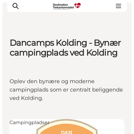
Dancamps Kolding - Bynær
LEGOLAND® Billund Resort
campingplads ved Kolding
Byer
Det sker
Overnatning
Oplev den bynære og moderne
Planlæg din rejse
campingplads som er centralt beliggende
Køb
ved Kolding.
Campingpladser