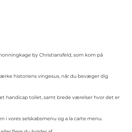
e honningkage by Christiansfeld, som kom på
 mærke historiens vingesus, når du bevæger dig
 handicap toilet, samt brede værelser hvor det er
n i vores
selskabsmenu
og
a la carte menu
.
ler flere du holder af.