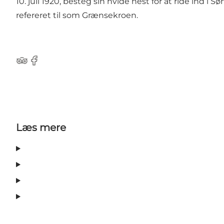
10. juli 1920, besteg sin hvide hest for at ride ind
refereret til som Grænsekroen.
Tripadvisor
Facebook
Læs mere