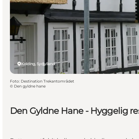
Kolding, Sydjylland
Foto
:
Destination Trekantområdet
©
Den gyldne hane
Den Gyldne Hane - Hyggelig res