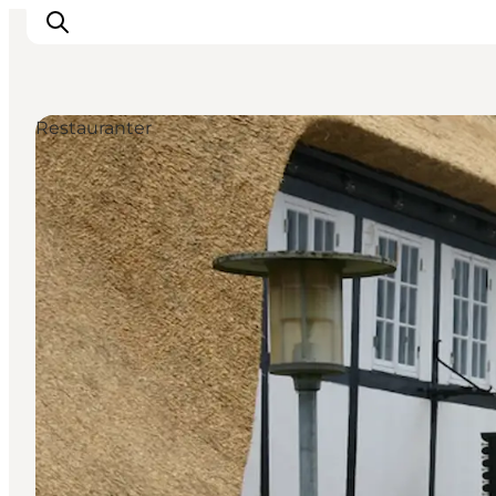
Restauranter
LEGOLAND® Billund Resort
Byer
Det sker
Overnatning
Planlæg din rejse
Køb