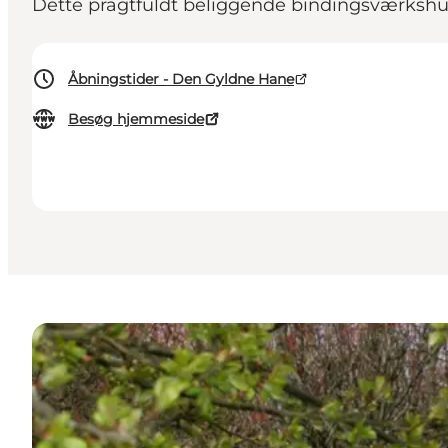
Dette pragtfuldt beliggende bindingsværkshu
Åbningstider - Den Gyldne Hane
Besøg hjemmeside