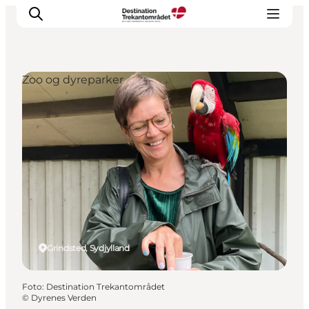
Zoo og dyreparker
LEGOLAND® Billund Resort
Byer
Det sker
Overnatning
Planlæg din rejse
Køb
Grindsted, Sydjylland
Foto
:
Destination Trekantområdet
©
Dyrenes Verden