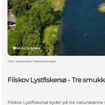
Billund, Sydjylland
Foto
:
Destination Trekantområdet
Filskov Lystfiskersø - Tre smukk
Filskov Lystfiskersø byder på tre naturskønne sø