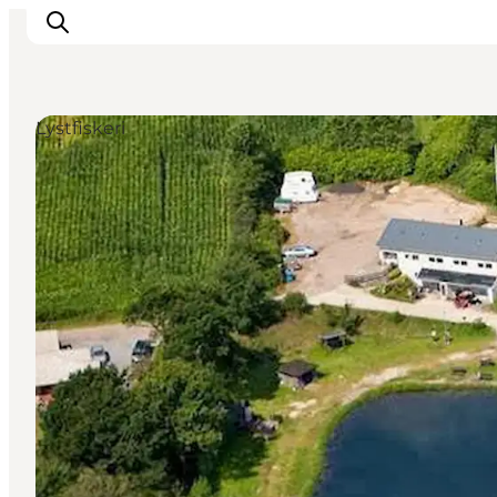
Lystfiskeri
LEGOLAND® Billund Resort
Byer
Det sker
Overnatning
Planlæg din rejse
Køb