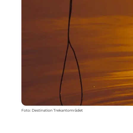
Foto
:
Destination Trekantområdet