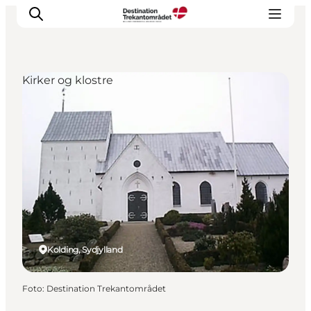
Kirker og klostre
LEGOLAND® Billund Resort
Byer
Det sker
Overnatning
Planlæg din rejse
Køb
Kolding, Sydjylland
Foto
:
Destination Trekantområdet