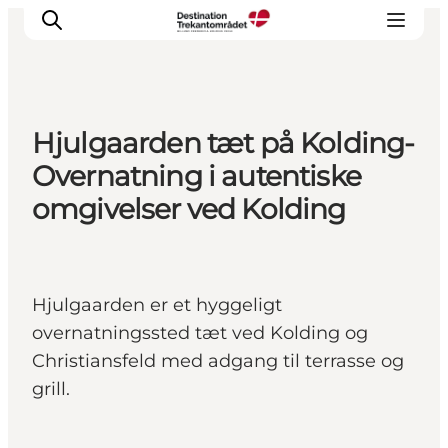
Hjulgaarden tæt på Kolding-
LEGOLAND® Billund Resort
Overnatning i autentiske
Byer
omgivelser ved Kolding
Det sker
Overnatning
Planlæg din rejse
Hjulgaarden er et hyggeligt
Køb
overnatningssted tæt ved Kolding og
Christiansfeld med adgang til terrasse og
grill.