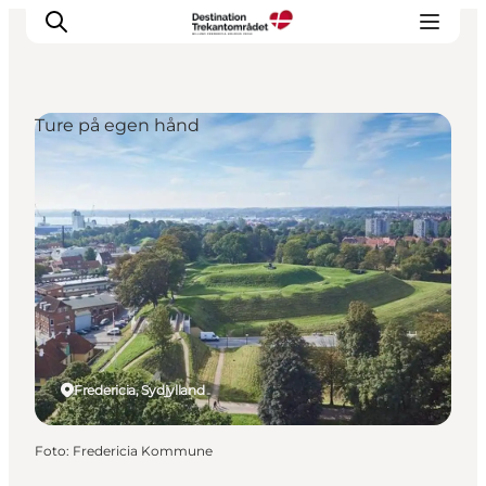
Ture på egen hånd
LEGOLAND® Billund Resort
Byer
Det sker
Overnatning
Planlæg din rejse
Køb
Fredericia, Sydjylland
Foto
:
Fredericia Kommune