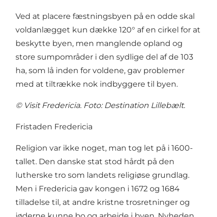
Ved at placere fæstningsbyen på en odde skal
voldanlægget kun dække 120° af en cirkel for at
beskytte byen, men manglende opland og
store sumpområder i den sydlige del af de 103
ha, som lå inden for voldene, gav problemer
med at tiltrække nok indbyggere til byen.
© Visit Fredericia. Foto: Destination Lillebælt.
Fristaden Fredericia
Religion var ikke noget, man tog let på i 1600-
tallet. Den danske stat stod hårdt på den
lutherske tro som landets religiøse grundlag.
Men i Fredericia gav kongen i 1672 og 1684
tilladelse til, at andre kristne trosretninger og
jøderne kunne bo og arbejde i byen. Nyheden