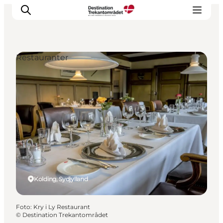
Restauranter
LEGOLAND® Billund Resort
Byer
Det sker
Overnatning
Planlæg din rejse
Køb
Kolding, Sydjylland
Foto
:
Kry i Ly Restaurant
©
Destination Trekantområdet