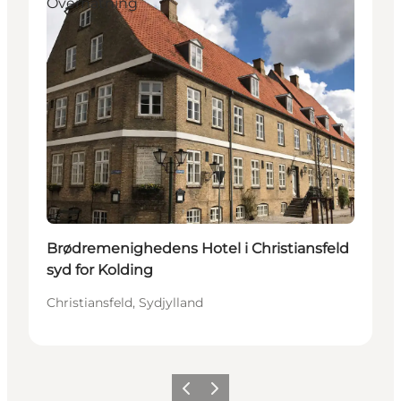
Overnatning
Brødremenighedens Hotel i Christiansfeld
syd for Kolding
Christiansfeld, Sydjylland
Forrige billede
Næste billede