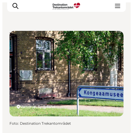
Ture på egen hånd
LEGOLAND® Billund Resort
Byer
Det sker
Overnatning
Planlæg din rejse
Køb
Vamdrup, Sydjylland
Foto
:
Destination Trekantområdet