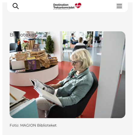
Biblioteker
LEGOLAND® Billund Resort
Byer
Det sker
Overnatning
Planlæg din rejse
Køb
Foto
:
MAGION Biblioteket