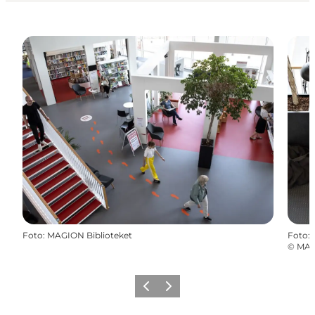
Foto
:
MAGION Biblioteket
Foto
:
©
MAG
Forrige billede
Næste billede