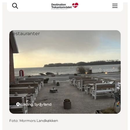
Restauranter
LEGOLAND® Billund Resort
Byer
Det sker
Overnatning
Planlæg din rejse
Køb
Kolding, Sydjylland
Foto
:
Mormors Landkøkken