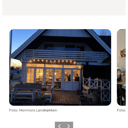
Foto
:
Mormors Landkøkken
Foto
:
Forrige billede
Næste billede