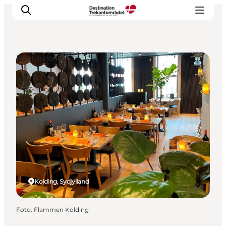
Restauranter
LEGOLAND® Billund Resort
Byer
Det sker
Overnatning
Planlæg din rejse
Køb
Kolding, Sydjylland
Foto
:
Flammen Kolding