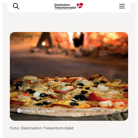
Restauranter
LEGOLAND® Billund Resort
Byer
Det sker
Overnatning
Planlæg din rejse
Køb
Kolding, Sydjylland
Foto
:
Destination Trekantområdet