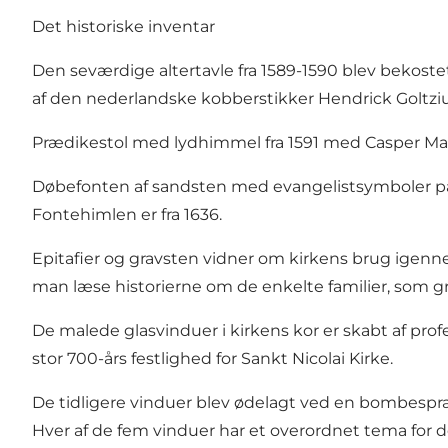
Det historiske inventar
Den seværdige altertavle fra 1589-1590 blev bekoste
af den nederlandske kobberstikker Hendrick Goltziu
Prædikestol med lydhimmel fra 1591 med Casper Mark
Døbefonten af sandsten med evangelistsymboler på si
Fontehimlen er fra 1636.
Epitafier og gravsten vidner om kirkens brug igenn
man læse historierne om de enkelte familier, som g
De malede glasvinduer i kirkens kor er skabt af prof
stor 700-års festlighed for Sankt Nicolai Kirke.
De tidligere vinduer blev ødelagt ved en bombespr
Hver af de fem vinduer har et overordnet tema for der