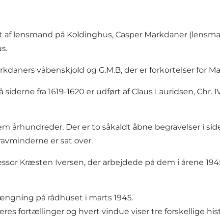
t af lensmand på Koldinghus, Casper Markdaner (lensmand 
s.
daners våbenskjold og G.M.B, der er forkortelser for M
derne fra 1619-1620 er udført af Claus Lauridsen, Chr. 
em århundreder. Der er to såkaldt åbne begravelser i s
ravminderne er sat over.
essor Kræsten Iversen, der arbejdede på dem i årene 1945
ængning på rådhuset i marts 1945.
es fortællinger og hvert vindue viser tre forskellige his