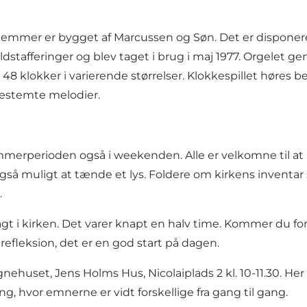
emmer er bygget af Marcussen og Søn. Det er disponeret 
dstafferinger og blev taget i brug i maj 1977. Orgelet 
har 48 klokker i varierende størrelser. Klokkespillet høre
sbestemte melodier.
erperioden også i weekenden. Alle er velkomne til at kigg
å muligt at tænde et lys. Foldere om kirkens inventar s
.
 i kirken. Det varer knapt en halv time. Kommer du for
efleksion, det er en god start på dagen.
gnehuset, Jens Holms Hus, Nicolaiplads 2 kl. 10-11.30. Her
 hvor emnerne er vidt forskellige fra gang til gang.