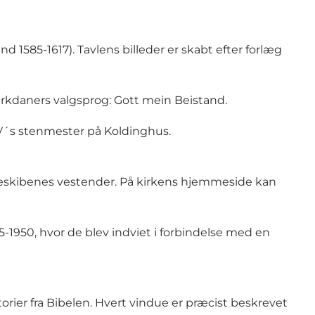
1585-1617). Tavlens billeder er skabt efter forlæg
arkdaners valgsprog: Gott mein Beistand.
IV´s stenmester på Koldinghus.
ideskibenes vestender. På kirkens hjemmeside kan
-1950, hvor de blev indviet i forbindelse med en
torier fra Bibelen. Hvert vindue er præcist beskrevet