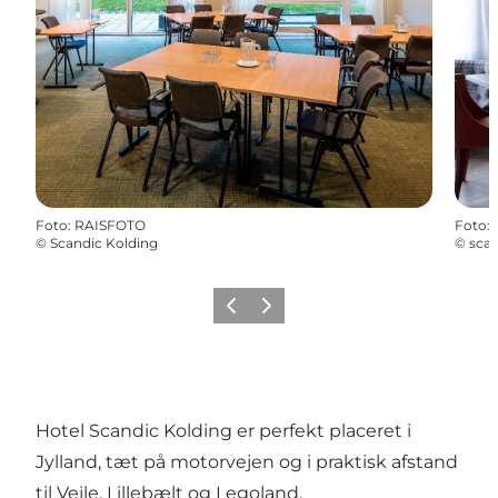
Foto
:
RAISFOTO
Foto
:
©
Scandic Kolding
©
scan
Forrige billede
Næste billede
Hotel Scandic Kolding er perfekt placeret i
Jylland, tæt på motorvejen og i praktisk afstand
til Vejle, Lillebælt og Legoland.