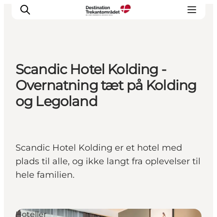
Scandic Hotel Kolding -
LEGOLAND® Billund Resort
Overnatning tæt på Kolding
Byer
og Legoland
Det sker
Overnatning
Planlæg din rejse
Scandic Hotel Kolding er et hotel med
Køb
plads til alle, og ikke langt fra oplevelser til
hele familien.
Hoteller