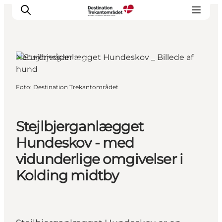
Naturområder
Kolding, Sydjylland
LEGOLAND® Billund Resort
Foto
:
Destination Trekantområdet
Byer
Det sker
Stejlbjerganlægget
Overnatning
Planlæg din rejse
Hundeskov - med
Køb
vidunderlige omgivelser i
Kolding midtby