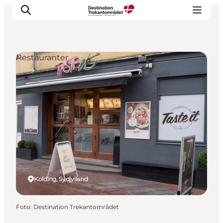
Restauranter
LEGOLAND® Billund Resort
Byer
Det sker
Overnatning
Planlæg din rejse
Køb
Kolding, Sydjylland
Foto
:
Destination Trekantområdet