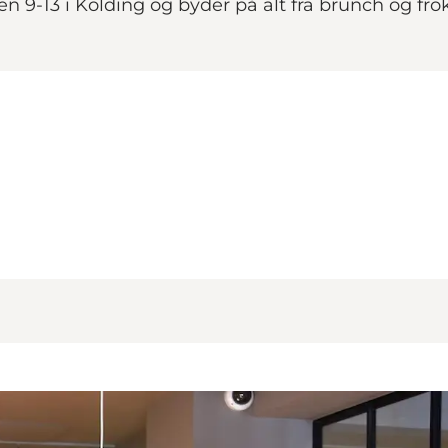
n 9-13 i Kolding og byder på alt fra brunch og fro