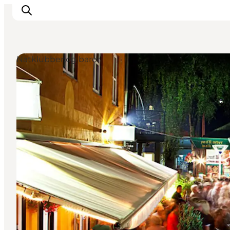
Natklubber og barer
LEGOLAND® Billund Resort
Byer
Det sker
Overnatning
Planlæg din rejse
Køb