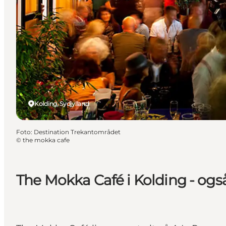
Kolding, Sydjylland
Foto
:
Destination Trekantområdet
©
the mokka cafe
The Mokka Café i Kolding - også