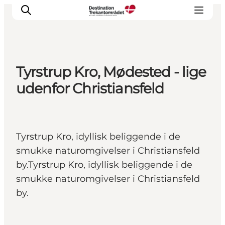
Tyrstrup Kro, Mødested - lige
LEGOLAND® Billund Resort
udenfor Christiansfeld
Byer
Det sker
Overnatning
Tyrstrup Kro, idyllisk beliggende i de
Planlæg din rejse
smukke naturomgivelser i Christiansfeld
Køb
by.Tyrstrup Kro, idyllisk beliggende i de
smukke naturomgivelser i Christiansfeld
by.