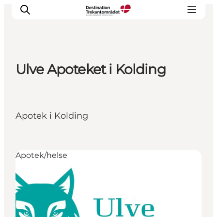
Ulve Apoteket i Kolding
LEGOLAND® Billund Resort
Byer
Det sker
Apotek i Kolding
Overnatning
Planlæg din rejse
Køb
Apotek/helse