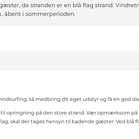
ster, da stranden er en blå flag strand. Vindret
æk, åbent i sommerperioden.
ndsurfing, så medbring dit eget udstyr og få en god da
s til opringning på den store strand. Vær opmærksom p
åflag, skal der tages hensyn til badende gæster. Ved blå