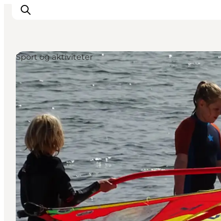
Sport og aktiviteter
LEGOLAND® Billund Resort
Byer
Det sker
Overnatning
Planlæg din rejse
Køb