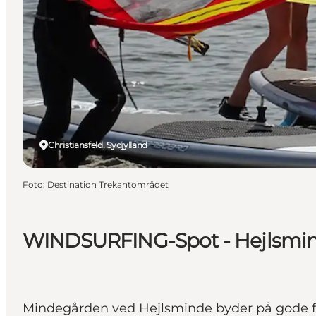
Christiansfeld, Sydjylland
Foto
:
Destination Trekantområdet
WINDSURFING-Spot - Hejlsmin
Mindegården ved Hejlsminde byder på gode forh