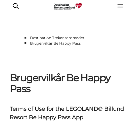
■
Destination Trekantomraadet
■
Brugervilkår Be Happy Pass
LEGOLAND® Billund Resort
Byer
Det sker
Brugervilkår Be Happy
Overnatning
Planlæg din rejse
Pass
Køb
Terms of Use for the LEGOLAND® Billund
Resort Be Happy Pass App