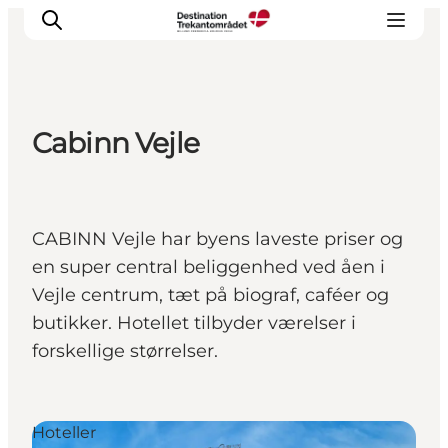
Cabinn Vejle
LEGOLAND® Billund Resort
Byer
Det sker
CABINN Vejle har byens laveste priser og
Overnatning
en super central beliggenhed ved åen i
Planlæg din rejse
Vejle centrum, tæt på biograf, caféer og
Køb
butikker. Hotellet tilbyder værelser i
forskellige størrelser.
Hoteller