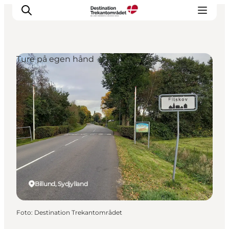
Ture på egen hånd
LEGOLAND® Billund Resort
Byer
Det sker
Overnatning
Planlæg din rejse
Køb
Billund, Sydjylland
Foto
:
Destination Trekantområdet