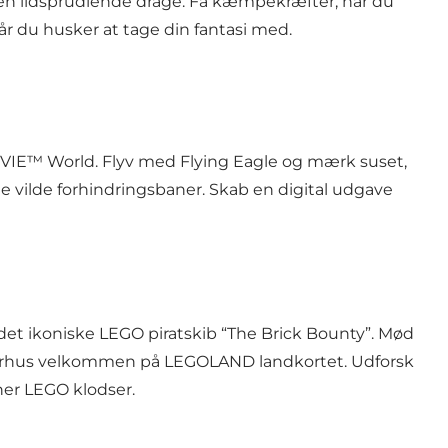
m en ildsprudlende drage. Få kæmpekræfter, når du
år du husker at tage din fantasi med.
MOVIE™ World. Flyv med Flying Eagle og mærk suset,
 de vilde forhindringsbaner. Skab en digital udgave
 det ikoniske LEGO piratskib “The Brick Bounty”. Mød
n Aarhus velkommen på LEGOLAND landkortet. Udforsk
ner LEGO klodser.