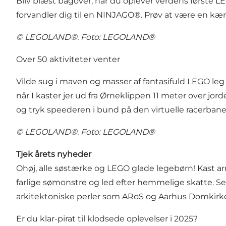
Bliv blæst bagover, når du oplever verdens første L
forvandler dig til en NINJAGO®. Prøv at være en kæm
© LEGOLAND®. Foto: LEGOLAND®
Over 50 aktiviteter venter
Vilde sug i maven og masser af fantasifuld LEGO le
når I kaster jer ud fra Ørneklippen 11 meter over jo
og tryk speederen i bund på den virtuelle racerbane
© LEGOLAND®. Foto: LEGOLAND®
Tjek årets nyheder
Ohøj, alle søstærke og LEGO glade legebørn! Kast arr
farlige sømonstre og led efter hemmelige skatte. S
arkitektoniske perler som ARoS og Aarhus Domkirke 
Er du klar-pirat til klodsede oplevelser i 2025?