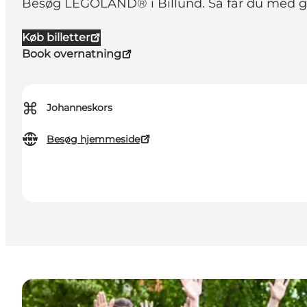
Besøg LEGOLAND® i Billund. Så får du med ga
Køb billetter
Book overnatning
⌘
Johanneskors
Besøg hjemmeside