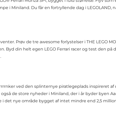
EGO® Ferrari Monza SP1, bygget i fuld størrelse. Flyv so
pe i Miniland. Du får en fortryllende dag i LEGOLAND, n
g venter. Prøv de tre awesome forlystelser i THE LEGO 
rden. Byd din helt egen LEGO Ferrari racer og test den på
.
rrrnker ved den splinternye piratlegeplads inspireret af
e også de store nyheder i Miniland, der i år byder bye
i det nye område bygget af intet mindre end 2,5 millio