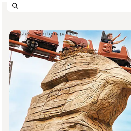
Forlystelses- og temaparker
LEGOLAND® Billund Resort
Byer
Det sker
Overnatning
Planlæg din rejse
Køb