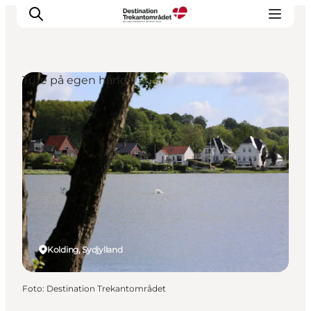
Ture på egen hånd
LEGOLAND® Billund Resort
Byer
Det sker
Overnatning
Planlæg din rejse
Køb
Kolding, Sydjylland
Foto
:
Destination Trekantområdet