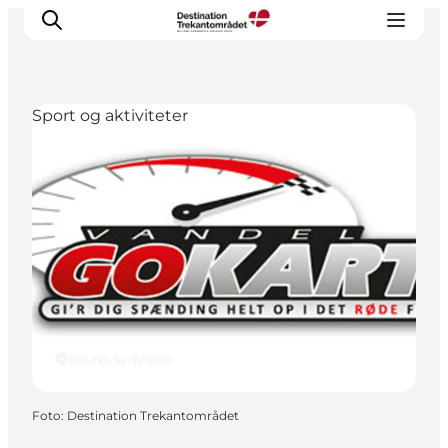
Sport og aktiviteter
LEGOLAND® Billund Resort
Byer
Det sker
Overnatning
Planlæg din rejse
Køb
Billund, Sydjylland
Foto
:
Destination Trekantområdet