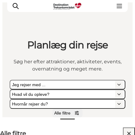
Planlæg din rejse
LEGOLAND® Billund Resort
Byer
Søg her efter attraktioner, aktiviteter, events,
Det sker
overnatning og meget mere.
Overnatning
Planlæg din rejse
Jeg rejser med ...
Køb
Hvad vil du opleve?
Hvornår rejser du?
Alle filtre
Jeg rejser med ...
Hvad vil du opleve?
Hvornår rejser du?
Alle filtre