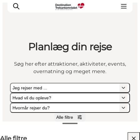
Planlæg din rejse
LEGOLAND® Billund Resort
Byer
Søg her efter attraktioner, aktiviteter, events,
Det sker
overnatning og meget mere.
Overnatning
Planlæg din rejse
Jeg rejser med ...
Køb
Hvad vil du opleve?
Hvornår rejser du?
Alle filtre
Jeg rejser med ...
Hvad vil du opleve?
Hvornår rejser du?
Alle filtre