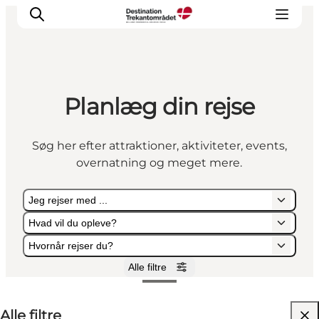
Planlæg din rejse
LEGOLAND® Billund Resort
Byer
Søg her efter attraktioner, aktiviteter, events,
Det sker
overnatning og meget mere.
Overnatning
Planlæg din rejse
Jeg rejser med ...
Køb
Hvad vil du opleve?
Hvornår rejser du?
Alle filtre
Jeg rejser med ...
Hvad vil du opleve?
Hvornår rejser du?
Alle filtre