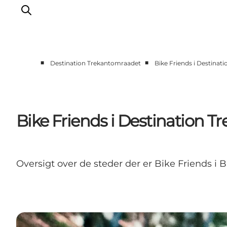
■
■
Destination Trekantomraadet
Bike Friends i Destina
LEGOLAND® Billund Resort
Byer
Det sker
Bike Friends i Destination 
Overnatning
Planlæg din rejse
Køb
Oversigt over de steder der er Bike Friends i B