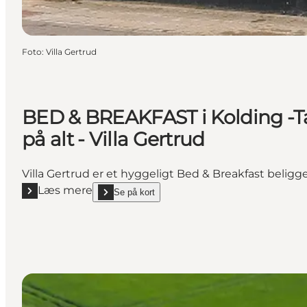
Foto
:
Villa Gertrud
BED & BREAKFAST i Kolding -
på alt - Villa Gertrud
Villa Gertrud er et hyggeligt Bed & Breakfast beli
Læs mere
Se på kort
Læs mere "BED & BREAKFAST i Kolding -Tæt på alt - V
show BED & BREAKFAST i Kolding -Tæt på alt - Vil