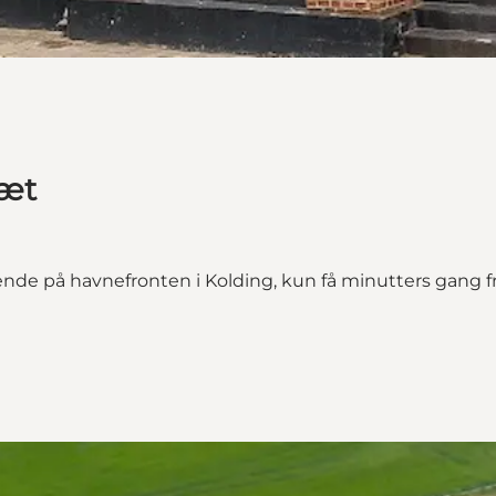
Tæt
ggende på havnefronten i Kolding, kun få minutters gang
illa Gertrud"
la Gertrud on_map