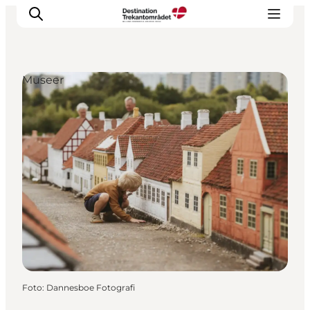
Museer
LEGOLAND® Billund Resort
Byer
Det sker
Overnatning
Planlæg din rejse
Køb
Foto
:
Dannesboe Fotografi