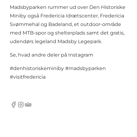
Madsbyparken rummer ud over Den Historiske
Miniby også
Fredericia Idrætscenter
,
Fredericia
Svømmehal og Badeland
, et outdoor-område
med
MTB-spor
og
shelterplads
samt det gratis,
udendørs legeland
Madsby Legepark
.
Se, hvad andre deler på Instagram
#denhistoriskeminiby
#madsbyparken
#visitfredericia
Facebook
Instagram
Tripadvisor