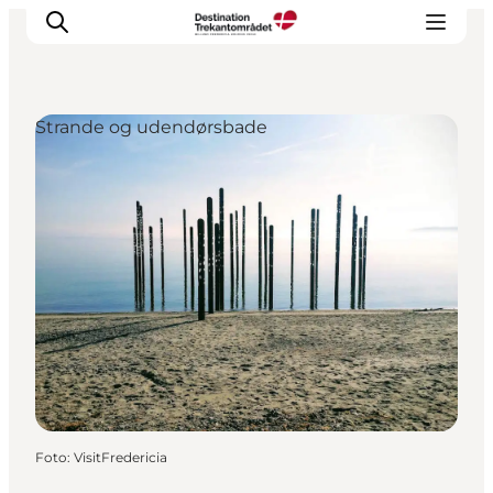
Strande og udendørsbade
LEGOLAND® Billund Resort
Byer
Det sker
Overnatning
Planlæg din rejse
Køb
Foto
:
VisitFredericia