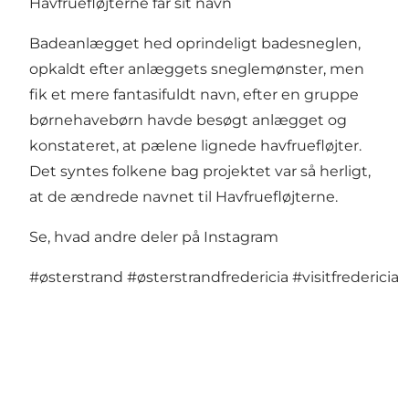
Havfruefløjterne får sit navn
Badeanlægget hed oprindeligt badesneglen,
opkaldt efter anlæggets sneglemønster, men
fik et mere fantasifuldt navn, efter en gruppe
børnehavebørn havde besøgt anlægget og
konstateret, at pælene lignede havfruefløjter.
Det syntes folkene bag projektet var så herligt,
at de ændrede navnet til Havfruefløjterne.
Se, hvad andre deler på Instagram
#østerstrand
#østerstrandfredericia
#visitfredericia