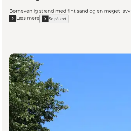
Børnevenlig strand med fint sand og en meget lav
Læs mere
Se på kort
Læs mere "Binderup Strand - Strand tæt ved Koldin
show Binderup Strand - Strand tæt ved Kolding on_