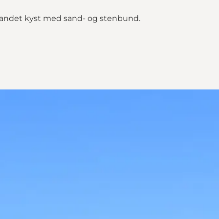
vandet kyst med sand- og stenbund.
g"
map