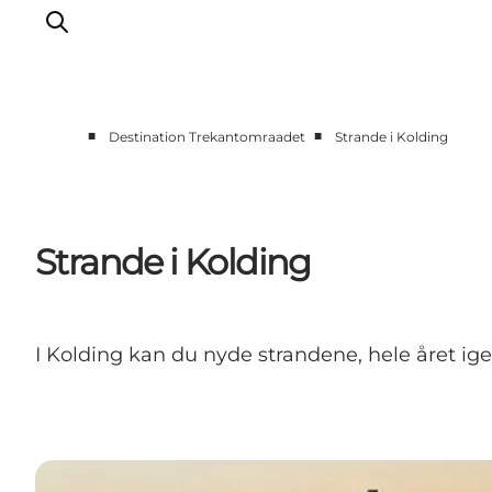
■
■
Destination Trekantomraadet
Strande i Kolding
LEGOLAND® Billund Resort
Byer
Det sker
Strande i Kolding
Overnatning
Planlæg din rejse
Køb
I Kolding kan du nyde strandene, hele året ig