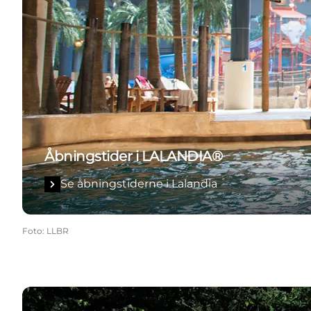
Åbningstider i LALANDIA®
Se åbningstiderne i Lalandia
Foto
:
LLBR
Se åbningstiderne i GIVSKUD ZOO