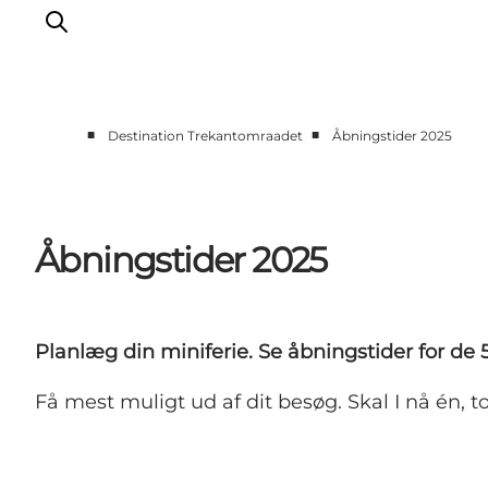
■
■
Destination Trekantomraadet
Åbningstider 2025
LEGOLAND® Billund Resort
Byer
Det sker
Åbningstider 2025
Overnatning
Planlæg din rejse
Køb
Planlæg din miniferie. Se åbningstider for de 
Få mest muligt ud af dit besøg. Skal I nå én, t