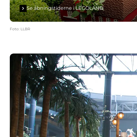
Se åbningstiderne i LEGOLAND
Foto
:
LLBR
Se åbningstiderne i Lalandia