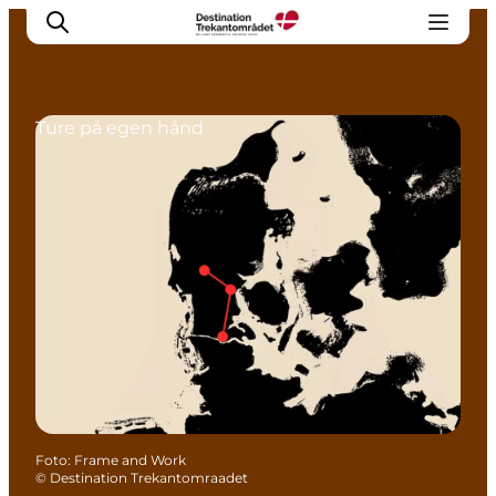
Ture på egen hånd
LEGOLAND® Billund Resort
Byer
Det sker
Overnatning
Planlæg din rejse
Køb
Foto
:
Frame and Work
©
Destination Trekantomraadet