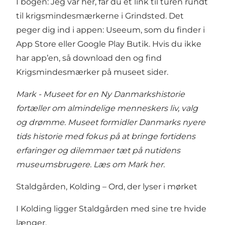
I bogen: Jeg var her, får du et link til turen rundt
til krigsmindesmærkerne i Grindsted. Det
peger dig ind i appen: Useeum, som du finder i
App Store eller Google Play Butik. Hvis du ikke
har app’en, så download den og find
Krigsmindesmærker på museet sider.
Mark - Museet for en Ny Danmarkshistorie
fortæller om almindelige menneskers liv, valg
og drømme. Museet formidler Danmarks nyere
tids historie med fokus på at bringe fortidens
erfaringer og dilemmaer tæt på nutidens
museumsbrugere.
Læs om Mark her
.
Staldgården, Kolding – Ord, der lyser i mørket
I Kolding ligger Staldgården med sine tre hvide
længer.