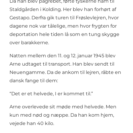
Da han blev pågrebet, førte tyskerne ham til
Staldgården i Kolding. Her blev han forhørt af
Gestapo. Derfra gik turen til Frøslevlejren, hvor
dagene nok var tålelige, men hvor frygten for
deportation hele tiden lå som en tung skygge
over barakkerne.
Natten mellem den 11. og 12. januar 1945 blev
Arne udtaget til transport. Han blev sendt til
Neuengamme. Da de ankom til lejren, råbte en
dansk fange til dem:
“Det er et helvede, I er kommet til.”
Arne overlevede sit møde med helvede. Men
kun med nød og næppe. Da han kom hjem,
vejede han 40 kilo.