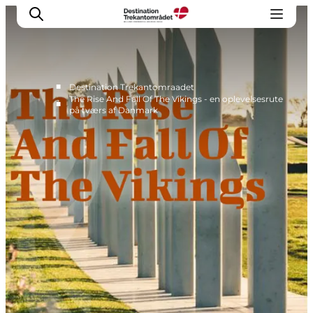
■
Destination Trekantomraadet
The Rise And Fall Of The Vikings - en oplevelsesrute
■
på tværs af Danmark
LEGOLAND® Billund Resort
Byer
Det sker
Overnatning
Planlæg din rejse
Køb