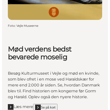
Foto
:
Vejle Museerne
Mød verdens bedst
bevarede moselig
Besøg Kulturmuseet i Vejle og mød en kvinde,
som blev ofret i en mose ved Haraldskær for
mere end 2.000 år siden. Se, hvordan Danmark
blev til. Find historien om kongerne før Gorm
og Harald. Oplev også den nyere historie.
Læs mere
Se på kort
Læs mere "Mød verdens bedst bevarede moselig"
show Mød verdens bedst bevarede moselig on_map