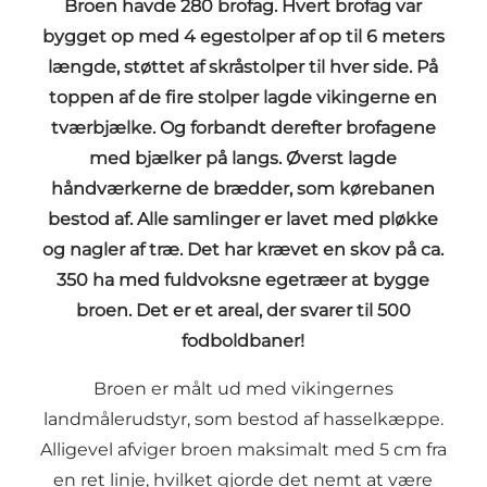
Broen havde 280 brofag. Hvert brofag var
bygget op med 4 egestolper af op til 6 meters
længde, støttet af skråstolper til hver side. På
toppen af de fire stolper lagde vikingerne en
tværbjælke. Og forbandt derefter brofagene
med bjælker på langs. Øverst lagde
håndværkerne de brædder, som kørebanen
bestod af. Alle samlinger er lavet med pløkke
og nagler af træ. Det har krævet en skov på ca.
350 ha med fuldvoksne egetræer at bygge
broen. Det er et areal, der svarer til 500
fodboldbaner!
Broen er målt ud med vikingernes
landmålerudstyr, som bestod af hasselkæppe.
Alligevel afviger broen maksimalt med 5 cm fra
en ret linje, hvilket gjorde det nemt at være