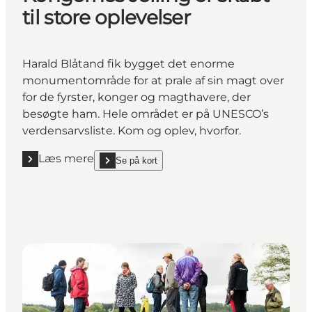
til store oplevelser
Harald Blåtand fik bygget det enorme
monumentområde for at prale af sin magt over
for de fyrster, konger og magthavere, der
besøgte ham. Hele området er på UNESCO’s
verdensarvsliste. Kom og oplev, hvorfor.
Læs mere
Se på kort
Læs mere "Kongernes Jelling er skabt til store oplev
show Kongernes Jelling er skabt til store oplevelse