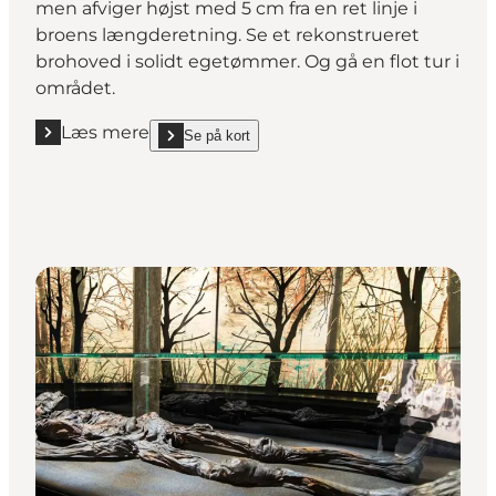
men afviger højst med 5 cm fra en ret linje i
broens længderetning. Se et rekonstrueret
brohoved i solidt egetømmer. Og gå en flot tur i
området.
Læs mere
Se på kort
Læs mere "Ingeniørkunst med hasselkæppe"
show Ingeniørkunst med hasselkæppe on_map