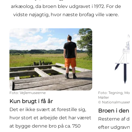
arkæolog, da broen blev udgravet i 1972. For de
vidste nøjagtig, hvor næste brofag ville være.
Kun brugt i få år
Broen i den 
Foto
:
Vejlemuseerne
Foto
:
Tegning, Mog
Møller
Kun brugt i få år
©
Nationalmuseet
Det er ikke svært at forestille sig,
Broen i den
hvor stort et arbejde det har været
Resterne af de
at bygge denne bro på ca. 750
efter udgravn