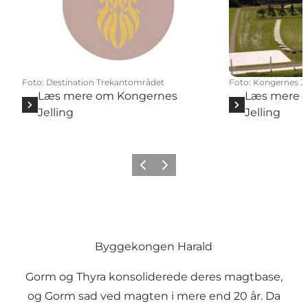
Foto
:
Destination Trekantområdet
Foto
:
Kongernes Je
Læs mere om Kongernes
Læs mere 
Jelling
Jelling
Forrige billede
Næste billede
Byggekongen Harald
Gorm og Thyra konsoliderede deres magtbase,
og Gorm sad ved magten i mere end 20 år. Da