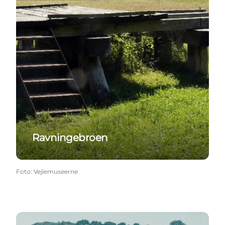
Ravningebroen
Foto
:
Vejlemuseerne
Kongens Kær