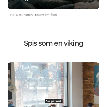
Foto
:
Destination Trekantområdet
Spis som en viking
Læs mere om Café Sejd
Se på kort