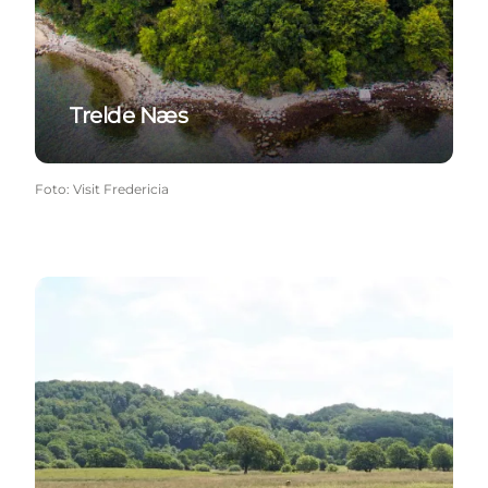
Trelde Næs
Foto
:
Visit Fredericia
Ravningebroen