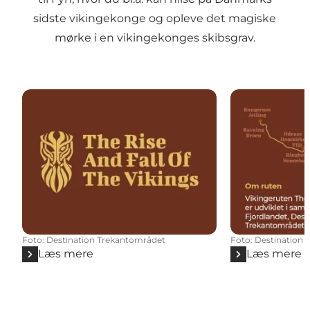
sidste vikingekonge og opleve det magiske
mørke i en vikingekonges skibsgrav.
Foto
:
Destination Trekantområdet
Foto
:
Destination 
Læs mere
Læs mere